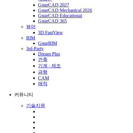
GstarCAD 2027
GstarCAD Mechanical 2026
GstarCAD Educational
GstarCAD 365
뷰어
3D FastView
BIM
GstarBIM
3rd-Party
Dream Plus
건축
기계 · 제조
금형
CAM
매직
커뮤니티
기술지원