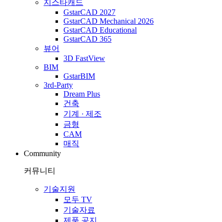
지스타캐드
GstarCAD 2027
GstarCAD Mechanical 2026
GstarCAD Educational
GstarCAD 365
뷰어
3D FastView
BIM
GstarBIM
3rd-Party
Dream Plus
건축
기계 · 제조
금형
CAM
매직
Community
커뮤니티
기술지원
모두 TV
기술자료
제품 공지