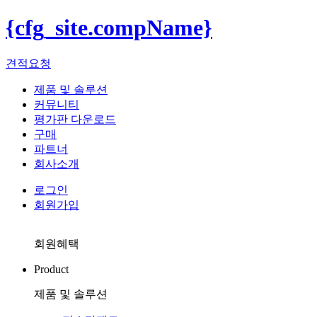
{cfg_site.compName}
견적요청
제품 및 솔루션
커뮤니티
평가판 다운로드
구매
파트너
회사소개
로그인
회원가입
회원혜택
Product
제품 및 솔루션