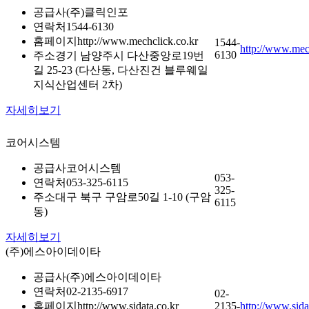
공급사
(주)클릭인포
연락처
1544-6130
홈페이지
http://www.mechclick.co.kr
1544-
http://www.mec
6130
주소
경기 남양주시 다산중앙로19번
길 25-23 (다산동, 다산진건 블루웨일
지식산업센터 2차)
자세히보기
코어시스템
공급사
코어시스템
053-
연락처
053-325-6115
325-
주소
대구 북구 구암로50길 1-10 (구암
6115
동)
자세히보기
(주)에스아이데이타
공급사
(주)에스아이데이타
연락처
02-2135-6917
02-
홈페이지
http://www.sidata.co.kr
2135-
http://www.sida