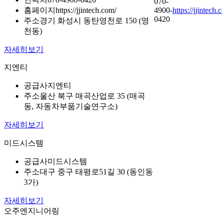
070-
홈페이지
https://jjintech.com/
4900-
https://jjintech.
0420
주소
경기 화성시 동탄영천로 150 (영
천동)
자세히보기
지엔티
공급사
지엔티
주소
울산 북구 매곡산업로 35 (매곡
동, 자동차부품기술연구소)
자세히보기
미드시스템
공급사
미드시스템
주소
대구 중구 태평로51길 30 (동인동
3가)
자세히보기
오주엔지니어링