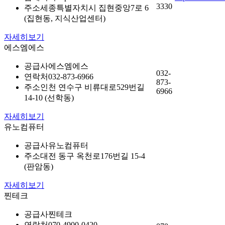
3330
주소
세종특별자치시 집현중앙7로 6
(집현동, 지식산업센터)
자세히보기
에스엠에스
공급사
에스엠에스
032-
연락처
032-873-6966
873-
주소
인천 연수구 비류대로529번길
6966
14-10 (선학동)
자세히보기
유노컴퓨터
공급사
유노컴퓨터
주소
대전 동구 옥천로176번길 15-4
(판암동)
자세히보기
찐테크
공급사
찐테크
연락처
070-4900-0420