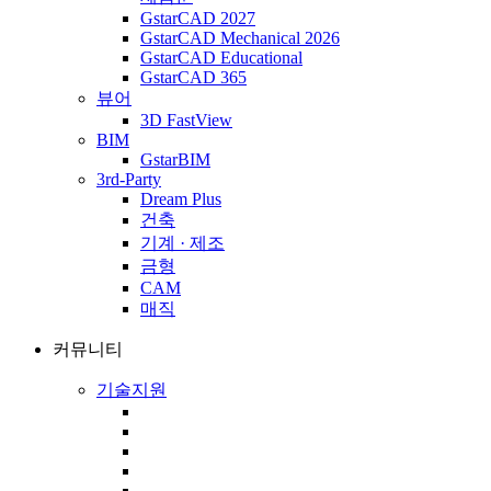
GstarCAD 2027
GstarCAD Mechanical 2026
GstarCAD Educational
GstarCAD 365
뷰어
3D FastView
BIM
GstarBIM
3rd-Party
Dream Plus
건축
기계 · 제조
금형
CAM
매직
커뮤니티
기술지원