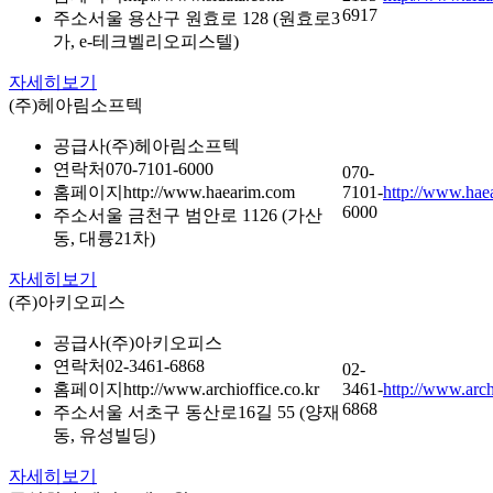
6917
주소
서울 용산구 원효로 128 (원효로3
가, e-테크벨리오피스텔)
자세히보기
(주)헤아림소프텍
공급사
(주)헤아림소프텍
연락처
070-7101-6000
070-
홈페이지
http://www.haearim.com
7101-
http://www.hae
6000
주소
서울 금천구 범안로 1126 (가산
동, 대륭21차)
자세히보기
(주)아키오피스
공급사
(주)아키오피스
연락처
02-3461-6868
02-
홈페이지
http://www.archioffice.co.kr
3461-
http://www.arch
6868
주소
서울 서초구 동산로16길 55 (양재
동, 유성빌딩)
자세히보기