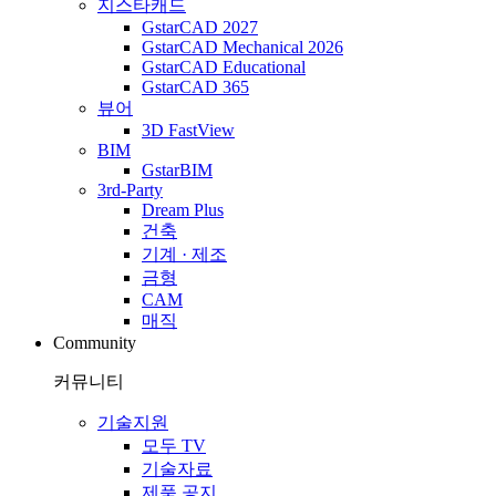
지스타캐드
GstarCAD 2027
GstarCAD Mechanical 2026
GstarCAD Educational
GstarCAD 365
뷰어
3D FastView
BIM
GstarBIM
3rd-Party
Dream Plus
건축
기계 · 제조
금형
CAM
매직
Community
커뮤니티
기술지원
모두 TV
기술자료
제품 공지