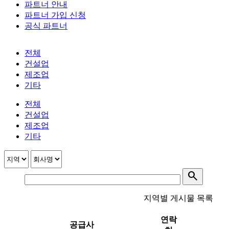
파트너 안내
파트너 가입 신청
공식 파트너
32km
전체
건설업
제조업
기타
전체
건설업
제조업
기타
search
지역별 게시물 목록
연락
공급사