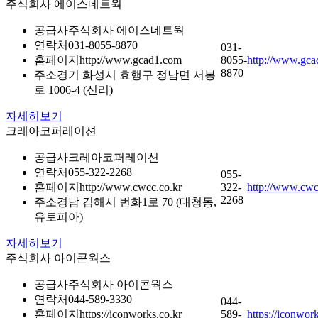
주식회사 에이스네트웍
공급사
주식회사 에이스네트웍
연락처
031-8055-8870
031-
홈페이지
http://www.gcad1.com
8055-
http://www.gc
8870
주소
경기 화성시 효행구 정남면 서봉
로 1006-4 (신리)
자세히보기
크레아코퍼레이션
공급사
크레아코퍼레이션
연락처
055-322-2268
055-
홈페이지
http://www.cwcc.co.kr
322-
http://www.cwc
2268
주소
경남 김해시 번화1로 70 (대청동,
유토피아)
자세히보기
주식회사 아이콘웍스
공급사
주식회사 아이콘웍스
연락처
044-589-3330
044-
홈페이지
https://iconworks.co.kr
589-
https://iconwor