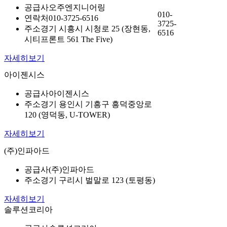
공급사
오주엔지니어링
010-
연락처
010-3725-6516
3725-
주소
경기 시흥시 시청로 25 (장현동,
6516
시티프론트 561 The Five)
자세히보기
아이젠시스
공급사
아이젠시스
주소
경기 용인시 기흥구 흥덕중앙로
120 (영덕동, U-TOWER)
자세히보기
(주)인파아드
공급사
(주)인파아드
주소
경기 구리시 벌말로 123 (토평동)
자세히보기
솔루션코리아