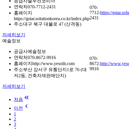
공급사
솔루션코리아
연락처
070-7712-2431
070-
7712-
https://gstar.so
홈페이지
2431
https://gstar.solutionkorea.co.kr/index.php
주소
대구 북구 대불로 47 (산격동)
자세히보기
예솔정보
공급사
예솔정보
연락처
070-8672-9916
070-
홈페이지
http://www.yesolit.com
8672-
http://www.yes
9916
주소
부산 강서구 유통단지1로 76 (대
저2동, 건축자재판매단지)
자세히보기
keyboard_double_arrow_left
처음
keyboard_arrow_left
이전
1
2
3