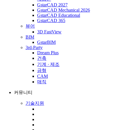
GstarCAD 2027
GstarCAD Mechanical 2026
GstarCAD Educational
GstarCAD 365
뷰어
3D FastView
BIM
GstarBIM
3rd-Party
Dream Plus
건축
기계 · 제조
금형
CAM
매직
커뮤니티
기술지원