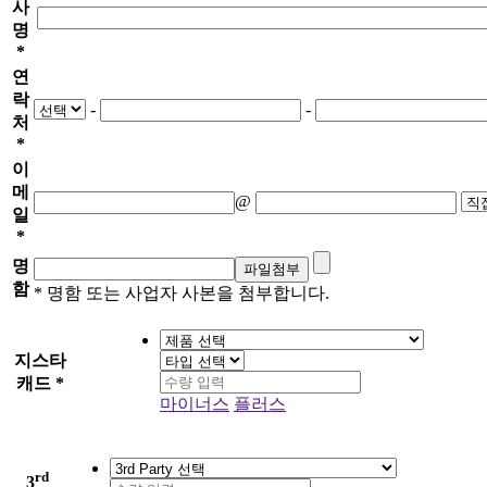
사
명
*
연
락
-
-
처
*
이
메
@
일
*
명
함
* 명함 또는 사업자 사본을 첨부합니다.
지스타
캐드
*
마이너스
플러스
rd
3