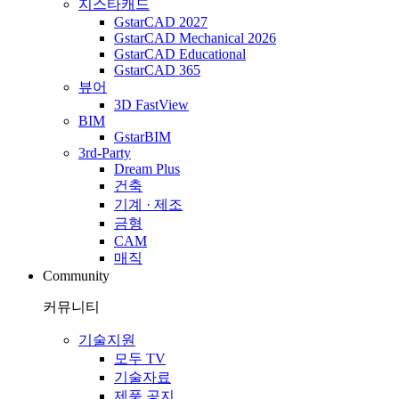
지스타캐드
GstarCAD 2027
GstarCAD Mechanical 2026
GstarCAD Educational
GstarCAD 365
뷰어
3D FastView
BIM
GstarBIM
3rd-Party
Dream Plus
건축
기계 · 제조
금형
CAM
매직
Community
커뮤니티
기술지원
모두 TV
기술자료
제품 공지