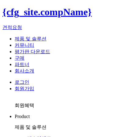
{cfg_site.compName}
견적요청
제품 및 솔루션
커뮤니티
평가판 다운로드
구매
파트너
회사소개
로그인
회원가입
회원혜택
Product
제품 및 솔루션