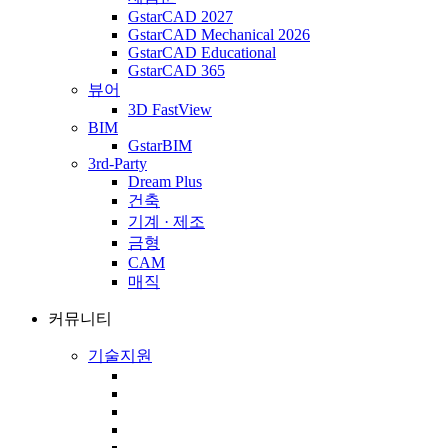
GstarCAD 2027
GstarCAD Mechanical 2026
GstarCAD Educational
GstarCAD 365
뷰어
3D FastView
BIM
GstarBIM
3rd-Party
Dream Plus
건축
기계 · 제조
금형
CAM
매직
커뮤니티
기술지원