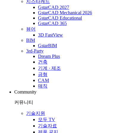
지스타캐드
GstarCAD 2027
GstarCAD Mechanical 2026
GstarCAD Educational
GstarCAD 365
뷰어
3D FastView
BIM
GstarBIM
3rd-Party
Dream Plus
건축
기계 · 제조
금형
CAM
매직
Community
커뮤니티
기술지원
모두 TV
기술자료
제품 공지