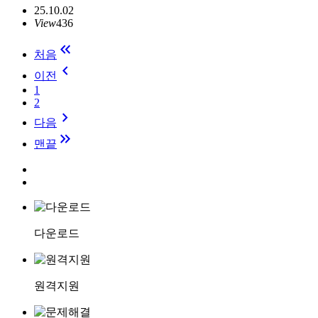
25.10.02
View
436
keyboard_double_arrow_left
처음
keyboard_arrow_left
이전
1
2
keyboard_arrow_right
다음
keyboard_double_arrow_right
맨끝
다운로드
원격지원