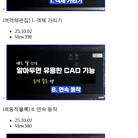
>
19
[객체편집] 1. 객체 가리기
25.10.02
View
398
>
18
[동적블록] 8. 연속 동작
25.10.02
View
380