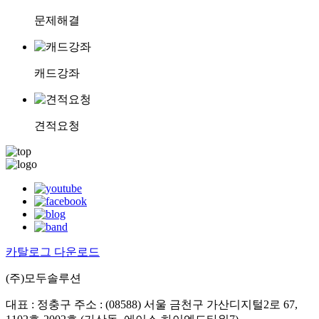
문제해결
캐드강좌
견적요청
카탈로그 다운로드
(주)모두솔루션
대표 : 정충구
주소 : (08588) 서울 금천구 가산디지털2로 67,