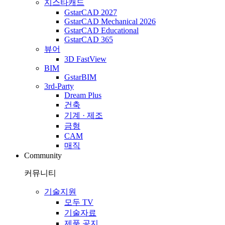
지스타캐드
GstarCAD 2027
GstarCAD Mechanical 2026
GstarCAD Educational
GstarCAD 365
뷰어
3D FastView
BIM
GstarBIM
3rd-Party
Dream Plus
건축
기계 · 제조
금형
CAM
매직
Community
커뮤니티
기술지원
모두 TV
기술자료
제품 공지