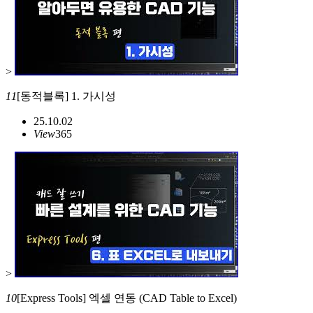
>
11
[동적블록] 1. 가시성
25.10.02
View
365
>
10
[Express Tools] 엑셀 연동 (CAD Table to Excel)