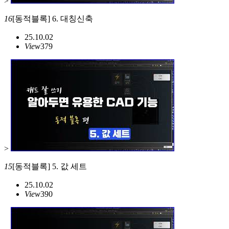
>
16
[동적블록] 6. 대칭신축
25.10.02
View
379
>
15
[동적블록] 5. 값 세트
25.10.02
View
390