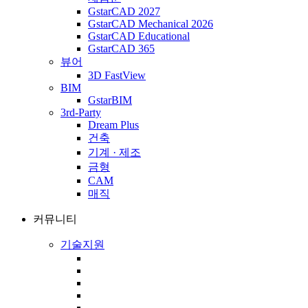
GstarCAD 2027
GstarCAD Mechanical 2026
GstarCAD Educational
GstarCAD 365
뷰어
3D FastView
BIM
GstarBIM
3rd-Party
Dream Plus
건축
기계 · 제조
금형
CAM
매직
커뮤니티
기술지원