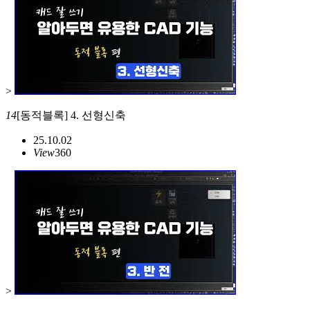
>
14
[동적블록] 4. 선형신축
25.10.02
View
360
>