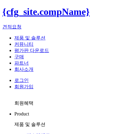
{cfg_site.compName}
견적요청
제품 및 솔루션
커뮤니티
평가판 다운로드
구매
파트너
회사소개
로그인
회원가입
회원혜택
Product
제품 및 솔루션