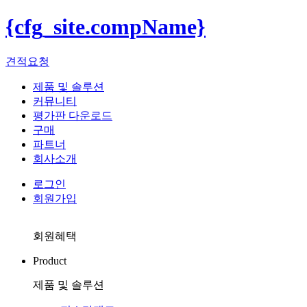
{cfg_site.compName}
견적요청
제품 및 솔루션
커뮤니티
평가판 다운로드
구매
파트너
회사소개
로그인
회원가입
회원혜택
Product
제품 및 솔루션