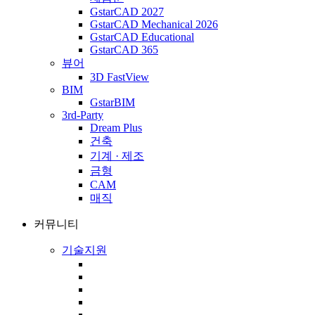
GstarCAD 2027
GstarCAD Mechanical 2026
GstarCAD Educational
GstarCAD 365
뷰어
3D FastView
BIM
GstarBIM
3rd-Party
Dream Plus
건축
기계 · 제조
금형
CAM
매직
커뮤니티
기술지원