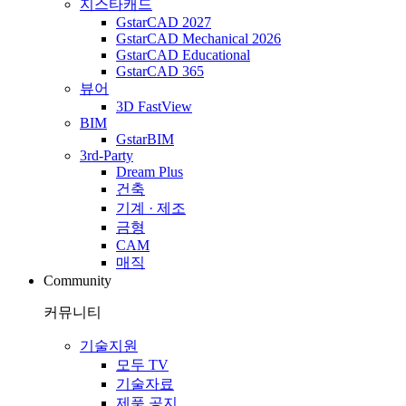
지스타캐드
GstarCAD 2027
GstarCAD Mechanical 2026
GstarCAD Educational
GstarCAD 365
뷰어
3D FastView
BIM
GstarBIM
3rd-Party
Dream Plus
건축
기계 · 제조
금형
CAM
매직
Community
커뮤니티
기술지원
모두 TV
기술자료
제품 공지